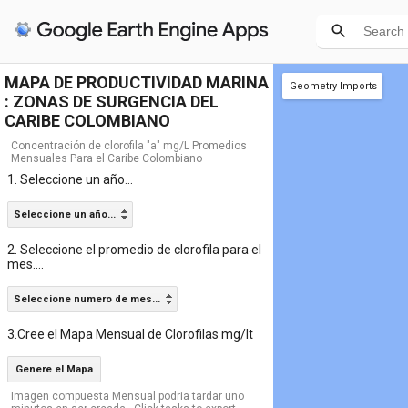
MAPA DE PRODUCTIVIDAD MARINA
Geometry Imports
: ZONAS DE SURGENCIA DEL
+ new layer
guajira
(1 poly)
CARIBE COLOMBIANO
Concentración de clorofila "a" mg/L Promedios
Mensuales Para el Caribe Colombiano
1. Seleccione un año...
Seleccione un año...
2. Seleccione el promedio de clorofila para el
mes....
Seleccione numero de mes...
3.Cree el Mapa Mensual de Clorofilas mg/lt
Genere el Mapa
Imagen compuesta Mensual podria tardar uno