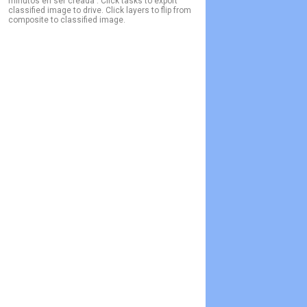
minutos en ser creada . Click tasks to export
classified image to drive. Click layers to flip from
composite to classified image.