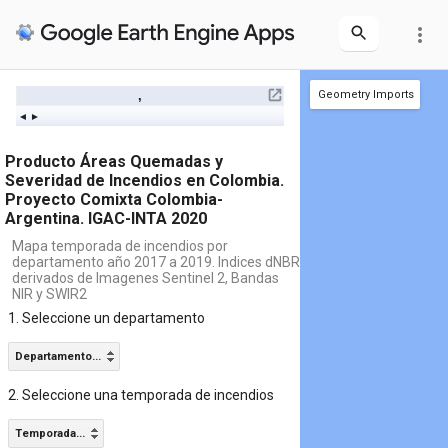
more_vert
,
Geometry Imports
+ new layer
burnedvi
unburnedvi
incendio
(170 polys
(181 po
Producto Áreas Quemadas y
Severidad de Incendios en Colombia.
Proyecto Comixta Colombia-
Argentina. IGAC-INTA 2020
Mapa temporada de incendios por
departamento año 2017 a 2019. Indices dNBR
derivados de Imagenes Sentinel 2, Bandas
NIR y SWIR2
1. Seleccione un departamento
Departamento...
2. Seleccione una temporada de incendios
Temporada...